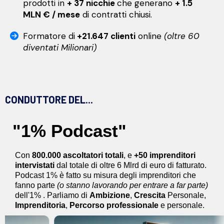
prodotti in
+ 37 nicchie
che generano
+ 1.5
MLN € / mese
di contratti chiusi.
Formatore di
+21.647 clienti
online
(oltre 60
diventati Milionari)
CONDUTTORE DEL...
"1% Podcast"
Con
800.000 ascoltatori totali
, e
+50 imprenditori
intervistati
dal totale di oltre 6 Mlrd di euro di fatturato.
Podcast 1% è fatto su misura degli imprenditori che
fanno parte
(o stanno lavorando per entrare a far parte)
dell'1% . Parliamo di
Ambizione
,
Crescita
Personale,
Imprenditoria
,
Percorso
professionale
e personale.