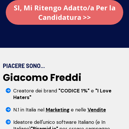
SI, Mi Ritengo Adatto/a Per la
Candidatura >>
PIACERE SONO...
Giacomo Freddi
Creatore dei brand
"CODICE 1%"
e
"I Love
Haters"
N.1 in Italia nel
Marketing
e nelle
Vendite
Ideatore dell'unico software Italiano (e In
Italiano)
"Piramid.io"
per creare campagne