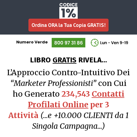
Ordina ORA la Tua Copia GRATIS!
Numero Verde
LIBRO
GRATIS
RIVELA...
L’Approccio Contro-Intuitivo Dei
“Marketer Professionisti”
con Cui
ho Generato
234,543
Contatti
Profilati Online
per 3
Attività
(...e +10.000 CLIENTI da 1
Singola Campagna...)