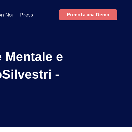
on Noi
Press
Prenota una Demo
e Mentale e
ilvestri‬ -