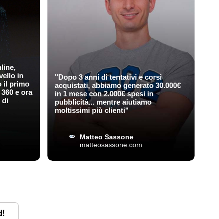
nline,
vello in
"Dopo 3 anni di tentativi e corsi
 il primo
acquistati, abbiamo generato 30.000€
 360 e ora
in 1 mese con 2.000€ spesi in
 di
pubblicità... mentre aiutiamo
moltissimi più clienti"
Matteo Sassone
matteosassone.com
d!