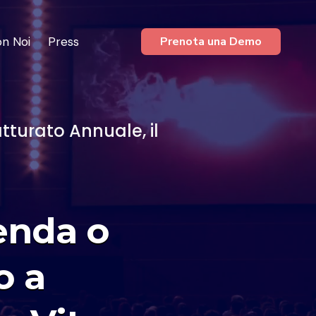
on Noi
Press
Prenota una Demo
atturato Annuale, il
enda o
o a