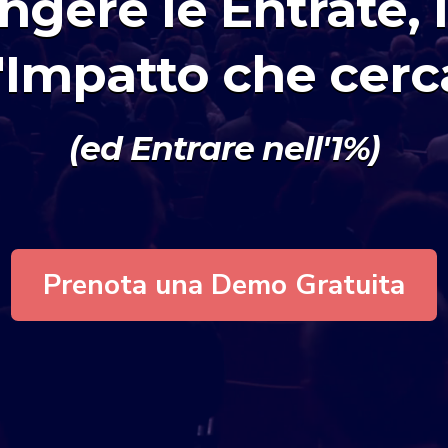
gere le Entrate, l
l'Impatto che cerc
(ed Entrare nell'1%)
Prenota una Demo Gratuita