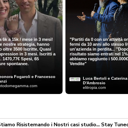
a 6k a 15k / mese in 3 mesi!
"Partiti da 0 con un'attività o
le nostre strategia, hanno
fermi da 10 anni allo stesso li
o oltre 3500 Iscritte, Quasi
un'azienda in perdita... "Dopo
pression in 3 mesi. Iscritti a
risultato siamo entrati nel 1%
. 1470,77€ Spesi, 65
abbiamo raggiunto i 500.000€
ure spontanee.
Vendite"
eonora Fogaroli e Francesco
Luca Bertoli e Caterina
nzi
D'Ambrosio
etodomegamma.com
elitropia.com
tiamo Risistemando i Nostri casi studio... Stay Tune