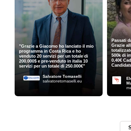
Passati d
Grazie al
"Grazie a Giacomo ho lanciato il mio
totalizzat
programma in Costa Rica e ho
500k di im
venduto 20 servizi per un totale di
0,40€ Cad
200.000$ e pre-venduto in italia 10
Candidat
servizi per un totale di 250.000€"
Salvatore Tomaselli
El
salvatoretomaselli.eu
Ma
m
S